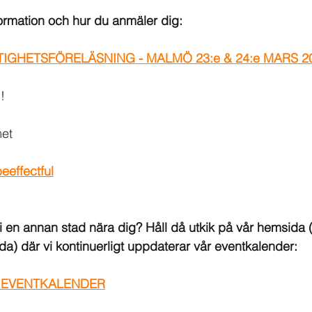
formation och hur du anmäler dig:
IGHETSFÖRELÄSNING - MALMÖ 23:e & 24:e MARS 2
!
met
eeffectful
s i en annan stad nära dig? Håll då utkik på vår hemsida 
ida) där vi kontinuerligt uppdaterar vår eventkalender:
 EVENTKALENDER