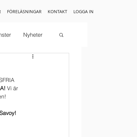
R
FÖRELÄSNINGAR
KONTAKT
LOGGA IN
mster
Nyheter
DSFRIA 
A! 
Vi är 
en!
 Savoy!