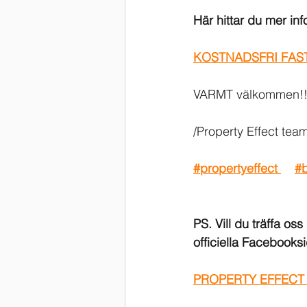
Här hittar du mer in
KOSTNADSFRI FAST
VARMT välkommen!!
/Property Effect tea
#propertyeffect 
#b
PS. Vill du träffa os
officiella Facebooks
PROPERTY EFFECT