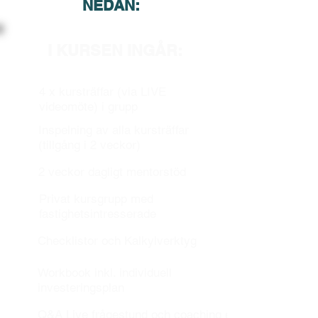
NEDAN:
I KURSEN INGÅR:
4 x kursträffar (via LIVE
videomöte) i grupp
Inspelning av alla kursträffar
(tillgång i 2 veckor)
2 veckor dagligt mentorstöd
Privat kursgrupp med
fastighetsintresserade
Checklistor och Kalkylverktyg
Workbook inkl. individuell
investeringsplan
Q&A Live frågestund och coaching efter