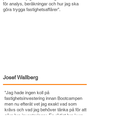
för analys, beräkningar och hur jag ska
göra trygga fastighetsaffärer".
Josef Wallberg
"Jag hade ingen koll på
fastighetsinvestering innan Bootcampen
men nu efteråt vet jag exakt vad som
krävs och vad jag behöver tänka på för att
göra bra investeringar. En riktigt bra kurs
för dig som vill lära dig investera från
grunden, utan att behöva lägga ner en
förmögenhet".