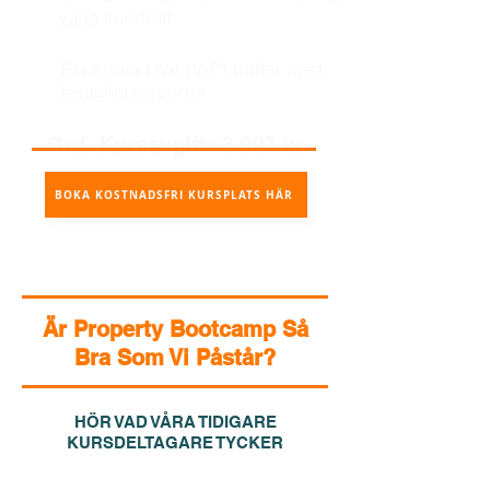
varje
kursträff
Exklusiva Live (VIP) träffar med
fastighetsexperter
Ord. Kursavgift: 3 997 kr
BOKA KOSTNADSFRI KURSPLATS HÄR
Är Property Bootcamp Så
Bra Som Vi Påstår?
HÖR VAD VÅRA TIDIGARE
KURSDELTAGARE TYCKER