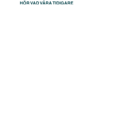
HÖR VAD VÅRA TIDIGARE
KURSDELTAGARE TYCKER
Lina Karlsson
Lina upplevde att hon fick oerhört mycket
värde och att kursen var fullspäckad med
fakta och bra information. Bara 3 månader
efter kursen investerade hon i sin första
fastighet.