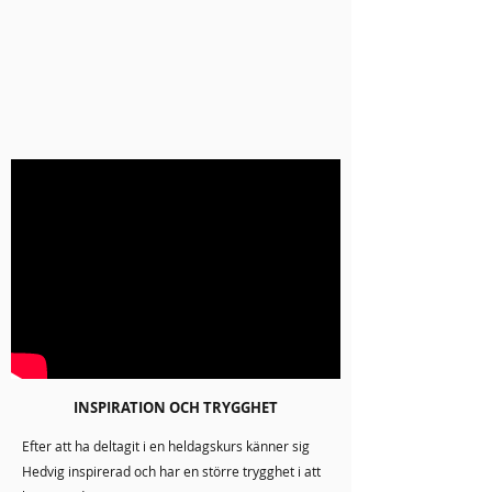
• Medlemskap i exklusivt affärsnätverk
• Räkneverktyg
• Förmiddags- samt eftermiddagsfika
• VIP lunch 1 dag (inkl. mat och dryck)
INSPIRATION OCH TRYGGHET
Efter att ha deltagit i en heldagskurs känner sig
Hedvig inspirerad och har en större trygghet i att