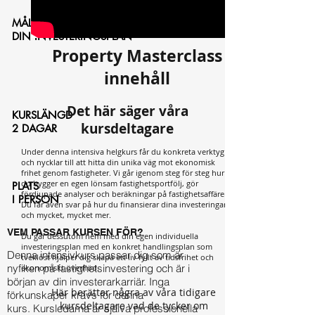
MÅLET
DIN INVESTERINGSPLAN
Property Masterclass
innehåll
Det här säger våra
KURSLÄNGD
kursdeltagare
2 DAGAR
Under denna intensiva helgkurs får du konkreta verktyg
och nycklar till att hitta din unika väg mot ekonomisk
frihet genom fastigheter. Vi går igenom steg för steg hur
du bygger en egen lönsam fastighetsportfölj, gör
PLATS
fördjupade analyser och beräkningar på fastighetsaffärer.
I PERSON
Du får även svar på hur du finansierar dina investeringar
och mycket, mycket mer.
VEM PASSAR KURSEN FÖR?
Du går dessutom hem med din egen individuella
investeringsplan med en konkret handlingsplan som
Denna intensivkurs passar dig som är
tveklöst hjälper dig skapa ett liv fyllt av tidsfrihet och
nyfiken på fastighetsinvestering och är i
ekonomiskt överflöd.
början av din investerarkarriär. Inga
Här berättar några av våra tidigare
förkunskaper krävs för denna
kursdeltagare vad de tycker om
kurs. Kursledarna är själva professionella