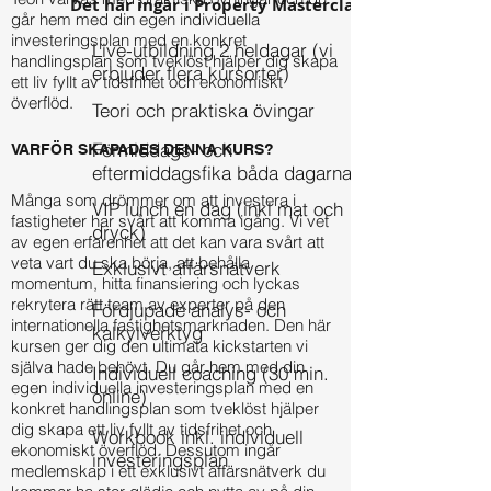
Det här ingår i Property Masterclass
går hem med din egen individuella
investeringsplan med en konkret
Live-utbildning 2 heldagar (vi
handlingsplan som tveklöst hjälper dig skapa
erbjuder flera kursorter)
ett liv fyllt av tidsfrihet och ekonomiskt
överflöd.
Teori och praktiska övingar
Förmiddags- och
VARFÖR SKAPADES DENNA KURS?
eftermiddagsfika båda dagarna
Många som drömmer om att investera i
VIP lunch en dag (inkl mat och
fastigheter har svårt att komma igång. Vi vet
dryck)
av egen erfarenhet att det kan vara svårt att
veta vart du ska börja, att behålla
Exklusivt affärsnätverk
momentum, hitta finansiering och lyckas
rekrytera rätt team av experter på den
Fördjupade analys- och
internationella fastighetsmarknaden. Den här
kalkylverktyg
kursen ger dig den ultimata kickstarten vi
själva hade behövt. Du
går hem med din
Individuell coaching (30 min.
egen individuella investeringsplan med en
online)
konkret handlingsplan som tveklöst hjälper
dig skapa ett liv fyllt av tidsfrihet och
Workbook inkl. individuell
ekonomiskt överflöd. Dessutom ingår
investeringsplan
medlemskap i ett exklusivt affärsnätverk du