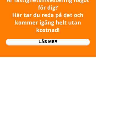
Är fastighetsinvestering något
för dig?
Här tar du reda på det och
kommer igång helt utan
kostnad!
LÄS MER