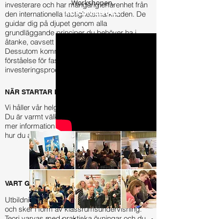
Workshopen.
investerare och har mångårig erfarenhet från
KURSINNEHÅLL
den internationella fastighetsmarknaden. De
guidar dig på djupet genom alla
grundläggande principer du behöver ha i
åtanke, oavsett fastighetsmarknad.
Dessutom kommer du få fördjupad insikt och
förståelse för fastighetsmarknaden och
investeringsprocessen i UK.
NÄR STARTAR KURSEN?
Vi håller vår helgkurs på flera orter i landet.
Du är varmt välkommen att kontakta oss för
mer information om aktuella kursdatum och
hur du anmäler dig.
KONTAKTA OSS
VART GÅR KURSEN?
Utbildningen pågår i 2 dagar under en helg
och sker i form av klassrumsundervisning.
Teori varvas med praktiska övningar och du