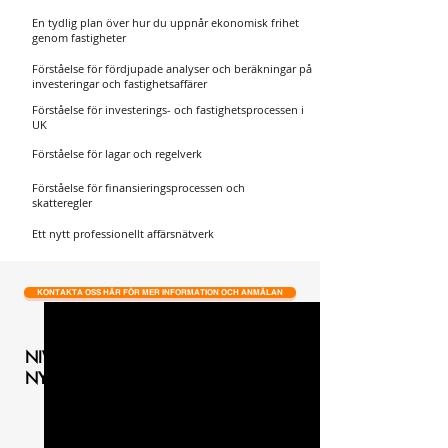
En tydlig plan över hur du uppnår ekonomisk frihet
genom fastigheter
Förståelse för fördjupade analyser och beräkningar på
investeringar och fastighetsaffärer
Förståelse för investerings- och fastighetsprocessen i
UK
Förståelse för lagar och regelverk
Förståelse för finansieringsprocessen och
skatteregler
Ett nytt professionellt affärsnätverk
KONTAKTA OSS HÄR FÖR MER INFORMATION OCH ANMÄLAN
NIVÅ 1
NYBÖRJARE